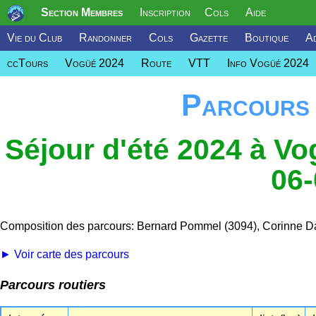
Section Membres
Inscription
Cols
Aide
Vie du Club
Randonner
Cols
Gazette
Boutique
Ad
ccTours
Vogüé 2024
Route
VTT
Info Vogüé 2024
Parcours
Séjour d'été 2024 à Vo
06-
Composition des parcours: Bernard Pommel (3094), Corinne 
► Voir carte des parcours
Parcours routiers