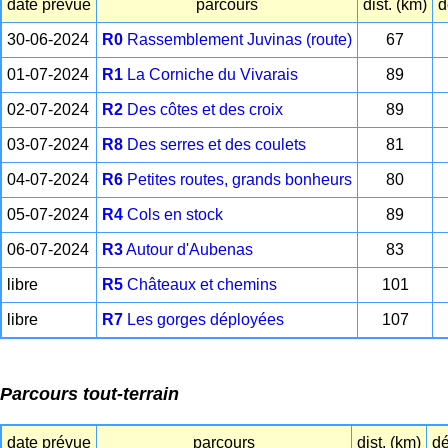
date prévue
parcours
dist. (km)
d
30-06-2024
R0
Rassemblement Juvinas (route)
67
01-07-2024
R1
La Corniche du Vivarais
89
02-07-2024
R2
Des côtes et des croix
89
03-07-2024
R8
Des serres et des coulets
81
04-07-2024
R6
Petites routes, grands bonheurs
80
05-07-2024
R4
Cols en stock
89
06-07-2024
R3
Autour d'Aubenas
83
libre
R5
Châteaux et chemins
101
libre
R7
Les gorges déployées
107
Parcours tout-terrain
date prévue
parcours
dist. (km)
dé