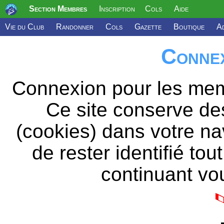
Section Membres
Inscription
Cols
Aide
Vie du Club
Randonner
Cols
Gazette
Boutique
Ad
Connex
Connexion pour les mem
Ce site conserve de
(cookies) dans votre na
de rester identifié to
continuant vou