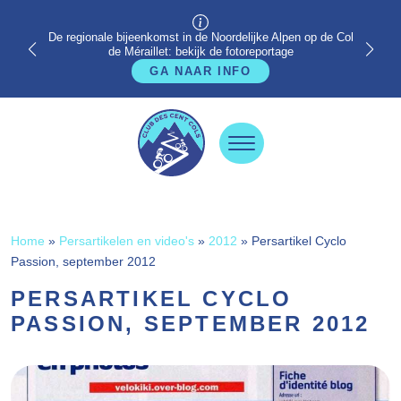
De regionale bijeenkomst in de Noordelijke Alpen op de Col
de Méraillet: bekijk de fotoreportage
GA NAAR INFO
Home
»
Persartikelen en video's
»
2012
»
Persartikel Cyclo
Passion, september 2012
PERSARTIKEL CYCLO
PASSION, SEPTEMBER 2012