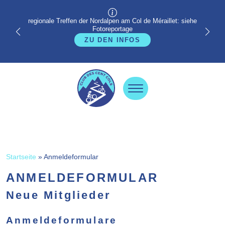
regionale Treffen der Nordalpen am Col de Méraillet: siehe
Fotoreportage
ZU DEN INFOS
Startseite
»
Anmeldeformular
ANMELDEFORMULAR
Neue Mitglieder
Anmeldeformulare