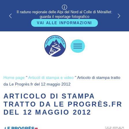
Il raduno regionale delle Alpi del Nord al Colle di Méraillet:
guarda il reportage fotografico
VAI ALLE INFORMAZIONI
Home page
"
Articoli di stampa e video
"
Articolo di stampa tratto
da Le Progrès.fr del 12 maggio 2012
ARTICOLO DI STAMPA
TRATTO DA LE PROGRÈS.FR
DEL 12 MAGGIO 2012