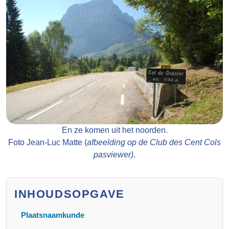
En ze komen uit het noorden.
Foto Jean-Luc Matte (
afbeelding op de Club des Cent Cols
pasviewer)
.
INHOUDSOPGAVE
Plaatsnaamkunde