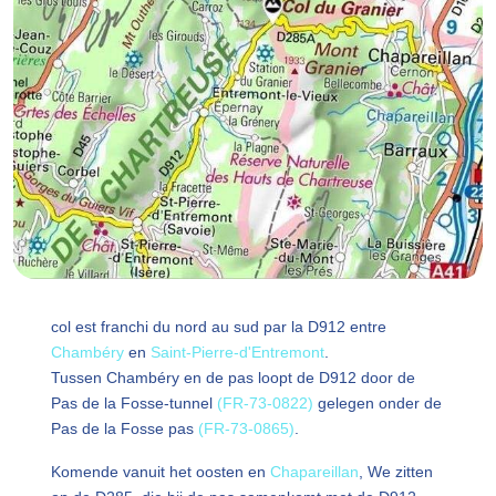
col est franchi du nord au sud par la D912 entre
Chambéry
en
Saint-Pierre-d'Entremont
.
Tussen Chambéry en de pas loopt de D912 door de
Pas de la Fosse-tunnel
(FR-73-0822)
gelegen onder de
Pas de la Fosse pas
(FR-73-0865)
.
Komende vanuit het oosten en
Chapareillan
, We zitten