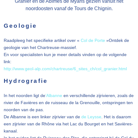
Granier en de Abîmes de Myans gezien vanuit het
noordoosten vanaf de Tours de Chignin.
Geologie
Raadpleeg het specifieke artikel over «
Col de Porte
»Ontdek de
geologie van het Chartreuse-massief.
En voor specialisten kun je meer details vinden op de volgende
link:
http://www.geol-alp.com/chartreuse/6_sites_ch/col_granier.html
Hydrografie
In het noorden ligt de
’Albanne
en verschillende zijrivieren, zoals de
rivier de Favières en de ruisseau de la Grenouille, ontspringen ten
noorden van de pas.
De Albanne is een linker zijrivier van de
de Leysse
. Het is daarom
een zijrivier van de Rhône via het Lac du Bourget en het Savières-
kanaal.