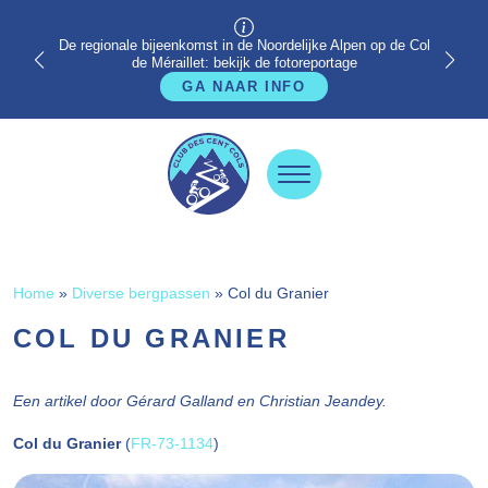
De regionale bijeenkomst in de Noordelijke Alpen op de Col
de Méraillet: bekijk de fotoreportage
GA NAAR INFO
Home
»
Diverse bergpassen
»
Col du Granier
COL DU GRANIER
Een artikel door Gérard Galland en Christian Jeandey.
Col du Granier
(
FR-73-1134
)