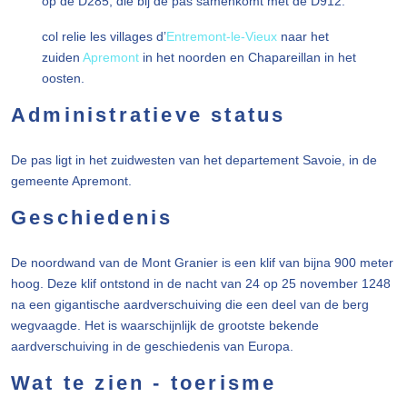
op de D285, die bij de pas samenkomt met de D912.
col relie les villages d’
Entremont-le-Vieux
naar het
zuiden
Apremont
in het noorden en Chapareillan in het
oosten.
Administratieve status
De pas ligt in het zuidwesten van het departement Savoie, in de
gemeente Apremont.
Geschiedenis
De noordwand van de Mont Granier is een klif van bijna 900 meter
hoog. Deze klif ontstond in de nacht van 24 op 25 november 1248
na een gigantische aardverschuiving die een deel van de berg
wegvaagde. Het is waarschijnlijk de grootste bekende
aardverschuiving in de geschiedenis van Europa.
Wat te zien - toerisme