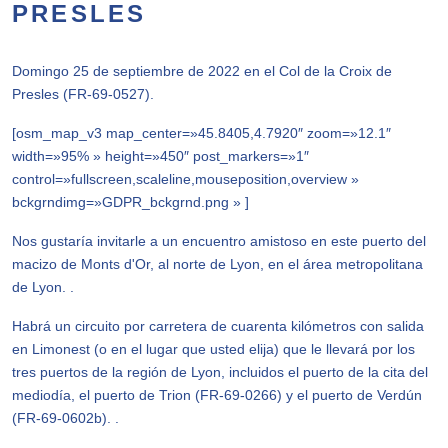
PRESLES
Domingo 25 de septiembre de 2022 en el Col de la Croix de
Presles (FR-69-0527).
[osm_map_v3 map_center=»45.8405,4.7920″ zoom=»12.1″
width=»95% » height=»450″ post_markers=»1″
control=»fullscreen,scaleline,mouseposition,overview »
bckgrndimg=»GDPR_bckgrnd.png » ]
Nos gustaría invitarle a un encuentro amistoso en este puerto del
macizo de Monts d'Or, al norte de Lyon, en el área metropolitana
de Lyon. .
Habrá un circuito por carretera de cuarenta kilómetros con salida
en Limonest (o en el lugar que usted elija) que le llevará por los
tres puertos de la región de Lyon, incluidos el puerto de la cita del
mediodía, el puerto de Trion (FR-69-0266) y el puerto de Verdún
(FR-69-0602b). .