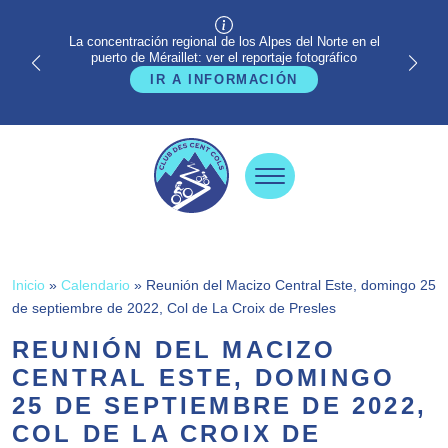
La concentración regional de los Alpes del Norte en el
puerto de Méraillet: ver el reportaje fotográfico
IR A INFORMACIÓN
Inicio
»
Calendario
»
Reunión del Macizo Central Este, domingo 25
de septiembre de 2022, Col de La Croix de Presles
REUNIÓN DEL MACIZO
CENTRAL ESTE, DOMINGO
25 DE SEPTIEMBRE DE 2022,
COL DE LA CROIX DE