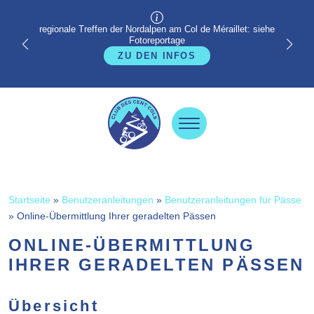
regionale Treffen der Nordalpen am Col de Méraillet: siehe
Fotoreportage
ZU DEN INFOS
Startseite
»
Benutzeranleitungen
»
Benutzeranleitungen für Pässe
»
Online-Übermittlung Ihrer geradelten Pässen
ONLINE-ÜBERMITTLUNG
IHRER GERADELTEN PÄSSEN
Übersicht