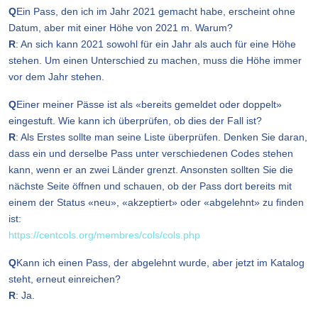
Q
Ein Pass, den ich im Jahr 2021 gemacht habe, erscheint ohne
Datum, aber mit einer Höhe von 2021 m. Warum?
R
: An sich kann 2021 sowohl für ein Jahr als auch für eine Höhe
stehen. Um einen Unterschied zu machen, muss die Höhe immer
vor dem Jahr stehen.
Q
Einer meiner Pässe ist als «bereits gemeldet oder doppelt»
eingestuft. Wie kann ich überprüfen, ob dies der Fall ist?
R
: Als Erstes sollte man seine Liste überprüfen. Denken Sie daran,
dass ein und derselbe Pass unter verschiedenen Codes stehen
kann, wenn er an zwei Länder grenzt. Ansonsten sollten Sie die
nächste Seite öffnen und schauen, ob der Pass dort bereits mit
einem der Status «neu», «akzeptiert» oder «abgelehnt» zu finden
ist:
https://centcols.org/membres/cols/cols.php
Q
Kann ich einen Pass, der abgelehnt wurde, aber jetzt im Katalog
steht, erneut einreichen?
R
: Ja.