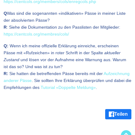
https://centcols.org
/members/cols/enregcols.php
Q
Was sind die sogenannten «indikativen» Pässe in meiner Liste
der absolvierten Pässe?
R
: Siehe die Dokumentation zu den Passlisten der Mitglieder:
https://centcols.org/membres/cols/
Q:
Wenn ich meine offizielle Erklärung einreiche, erscheinen
Pässe mit «Rufzeichen» in roter Schrift in der Spalte
aktueller
Zustand
und lösen vor der Aufnahme eine Warnung aus. Warum
ist das so? Und was ist zu tun?
R:
Sie hatten die betreffenden Pässe bereits mit der
Aufzeichnung
anderer Pässe
. Sie sollten Ihre Erklärung überprüfen und dabei die
Empfehlungen des
Tutorial «Doppelte Meldung»
.
Teilen