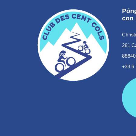
Póng
con 
Chris
281 C
88640
+33 6 