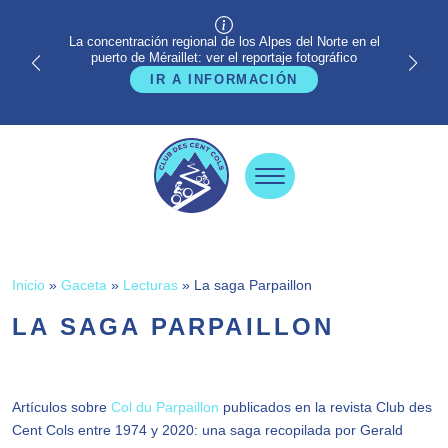
La concentración regional de los Alpes del Norte en el
puerto de Méraillet: ver el reportaje fotográfico
IR A INFORMACIÓN
Inicio
»
Gaceta
»
Lecturas
»
La saga Parpaillon
LA SAGA PARPAILLON
Artículos sobre
Col du Parpaillon
publicados en la revista Club des
Cent Cols entre 1974 y 2020: una saga recopilada por Gerald